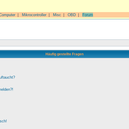
Computer
|
Mikrocontroller
|
Misc
|
OBD
|
Forum
Häufig gestellte Fragen
uftaucht?
melden?!
lsch!