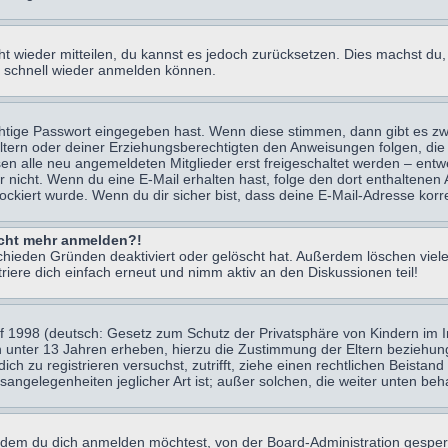
icht wieder mitteilen, du kannst es jedoch zurücksetzen. Dies machst d
ch schnell wieder anmelden können.
chtige Passwort eingegeben hast. Wenn diese stimmen, dann gibt es z
Eltern oder deiner Erziehungsberechtigten den Anweisungen folgen, die 
sen alle neu angemeldeten Mitglieder erst freigeschaltet werden – entwe
 oder nicht. Wenn du eine E-Mail erhalten hast, folge den dort enthalte
ockiert wurde. Wenn du dir sicher bist, dass deine E-Mail-Adresse korr
nicht mehr anmelden?!
chieden Gründen deaktiviert oder gelöscht hat. Außerdem löschen viele
ere dich einfach erneut und nimm aktiv an den Diskussionen teil!
 1998 (deutsch: Gesetz zum Schutz der Privatsphäre von Kindern im Int
n unter 13 Jahren erheben, hierzu die Zustimmung der Eltern beziehu
 dich zu registrieren versuchst, zutrifft, ziehe einen rechtlichen Beist
sangelegenheiten jeglicher Art ist; außer solchen, die weiter unten be
 dem du dich anmelden möchtest, von der Board-Administration gesper