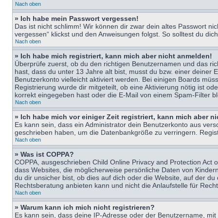
Nach oben
» Ich habe mein Passwort vergessen!
Das ist nicht schlimm! Wir können dir zwar dein altes Passwort n
vergessen“ klickst und den Anweisungen folgst. So solltest du di
Nach oben
» Ich habe mich registriert, kann mich aber nicht anmelden!
Überprüfe zuerst, ob du den richtigen Benutzernamen und das ri
hast, dass du unter 13 Jahre alt bist, musst du bzw. einer deiner 
Benutzerkonto vielleicht aktiviert werden. Bei einigen Boards müs
Registrierung wurde dir mitgeteilt, ob eine Aktivierung nötig ist
korrekt eingegeben hast oder die E-Mail von einem Spam-Filter bl
Nach oben
» Ich habe mich vor einiger Zeit registriert, kann mich aber 
Es kann sein, dass ein Administrator dein Benutzerkonto aus vers
geschrieben haben, um die Datenbankgröße zu verringern. Registri
Nach oben
» Was ist COPPA?
COPPA, ausgeschrieben Child Online Privacy and Protection Act of
dass Websites, die möglicherweise persönliche Daten von Kinder
du dir unsicher bist, ob dies auf dich oder die Website, auf der du
Rechtsberatung anbieten kann und nicht die Anlaufstelle für Recht
Nach oben
» Warum kann ich mich nicht registrieren?
Es kann sein, dass deine IP-Adresse oder der Benutzername, mit