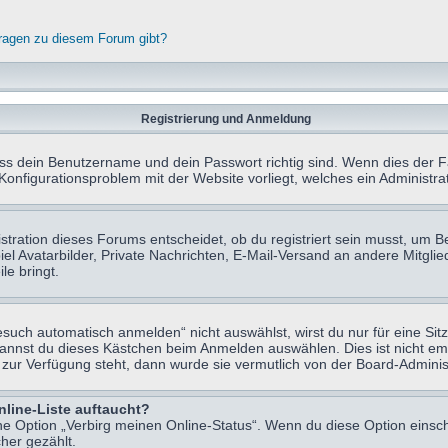
fragen zu diesem Forum gibt?
Registrierung und Anmeldung
ass dein Benutzername und dein Passwort richtig sind. Wenn dies der Fa
 Konfigurationsproblem mit der Website vorliegt, welches ein Administr
tration dieses Forums entscheidet, ob du registriert sein musst, um Beit
el Avatarbilder, Private Nachrichten, E-Mail-Versand an andere Mitglie
le bringt.
uch automatisch anmelden“ nicht auswählst, wirst du nur für eine Sit
kannst du dieses Kästchen beim Anmelden auswählen. Dies ist nicht e
t zur Verfügung steht, dann wurde sie vermutlich von der Board-Adminis
nline-Liste auftaucht?
ine Option „Verbirg meinen Online-Status“. Wenn du diese Option einsc
her gezählt.