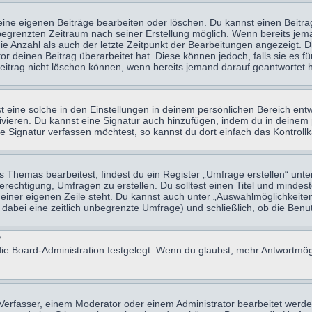
eine eigenen Beiträge bearbeiten oder löschen. Du kannst einen Beitr
n begrenzten Zeitraum nach seiner Erstellung möglich. Wenn bereits jema
e Anzahl als auch der letzte Zeitpunkt der Bearbeitungen angezeigt. 
 deinen Beitrag überarbeitet hat. Diese können jedoch, falls sie es für
eitrag nicht löschen können, wenn bereits jemand darauf geantwortet h
eine solche in den Einstellungen in deinem persönlichen Bereich entw
tivieren. Du kannst eine Signatur auch hinzufügen, indem du in deine
e Signatur verfassen möchtest, so kannst du dort einfach das Kontroll
Themas bearbeitest, findest du ein Register „Umfrage erstellen“ unter
Berechtigung, Umfragen zu erstellen. Du solltest einen Titel und minde
 einer eigenen Zeile steht. Du kannst auch unter „Auswahlmöglichkeiten
t dabei eine zeitlich unbegrenzte Umfrage) und schließlich, ob die Be
?
ie Board-Administration festgelegt. Wenn du glaubst, mehr Antwortmögl
erfasser, einem Moderator oder einem Administrator bearbeitet werde