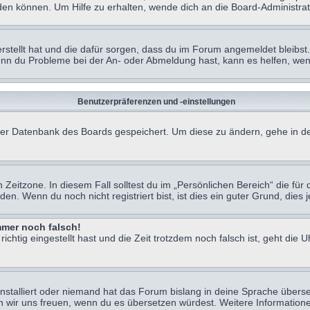
en können. Um Hilfe zu erhalten, wende dich an die Board-Administrat
erstellt hat und die dafür sorgen, dass du im Forum angemeldet bleibs
Wenn du Probleme bei der An- oder Abmeldung hast, kann es helfen, we
Benutzerpräferenzen und -einstellungen
n der Datenbank des Boards gespeichert. Um diese zu ändern, gehe in de
Zeitzone. In diesem Fall solltest du im „Persönlichen Bereich“ die für d
. Wenn du noch nicht registriert bist, ist dies ein guter Grund, dies je
immer noch falsch!
chtig eingestellt hast und die Zeit trotzdem noch falsch ist, geht die U
nstalliert oder niemand hat das Forum bislang in deine Sprache überse
würden wir uns freuen, wenn du es übersetzen würdest. Weitere Informa