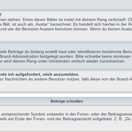
?
n stehen. Eines dieser Bilder ist meist mit deinem Rang verknüpft: Of
ild, ist auch als „Avatar“ bezeichnet. Es handelt sich hierbei in der 
 und wie die Benutzer Avatare benutzen können. Wenn du keinen Avatar 
le Beiträge du bislang erstellt hast oder identifizieren bestimmte B
 Board-Administration festgelegt wurden. Bitte schreibe keine sinnlo
tor wird deinen Rang unter Umständen einfach wieder zurücksetzen.
erde ich aufgefordert, mich anzumelden.
 für Nachrichten an andere Benutzer nutzen, falls diese von der Board
Beiträge schreiben
ntsprechende Symbol, entweder in der Foren- oder der Beitragsansicht.
eils am Ende der Foren- und der Beitragsansicht aufgelistet. Z. B. „D