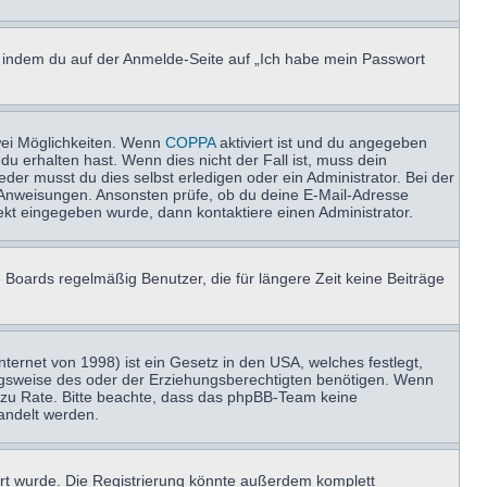
u, indem du auf der Anmelde-Seite auf „Ich habe mein Passwort
wei Möglichkeiten. Wenn
COPPA
aktiviert ist und du angegeben
du erhalten hast. Wenn dies nicht der Fall ist, muss dein
der musst du dies selbst erledigen oder ein Administrator. Bei der
nen Anweisungen. Ansonsten prüfe, ob du deine E-Mail-Adresse
ekt eingegeben wurde, dann kontaktiere einen Administrator.
 Boards regelmäßig Benutzer, die für längere Zeit keine Beiträge
ernet von 1998) ist ein Gesetz in den USA, welches festlegt,
ngsweise des oder der Erziehungsberechtigten benötigen. Wenn
and zu Rate. Bitte beachte, dass das phpBB-Team keine
handelt werden.
rt wurde. Die Registrierung könnte außerdem komplett