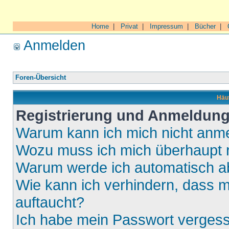
Home
|
Privat
|
Impressum
|
Bücher
|
Anmelden
Foren-Übersicht
Häuf
Registrierung und Anmeldun
Warum kann ich mich nicht anm
Wozu muss ich mich überhaupt r
Warum werde ich automatisch 
Wie kann ich verhindern, dass m
auftaucht?
Ich habe mein Passwort verges