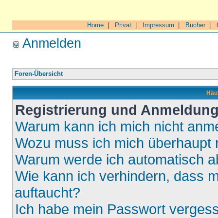
Home
|
Privat
|
Impressum
|
Bücher
|
Anmelden
Foren-Übersicht
Häuf
Registrierung und Anmeldun
Warum kann ich mich nicht anm
Wozu muss ich mich überhaupt r
Warum werde ich automatisch 
Wie kann ich verhindern, dass m
auftaucht?
Ich habe mein Passwort verges