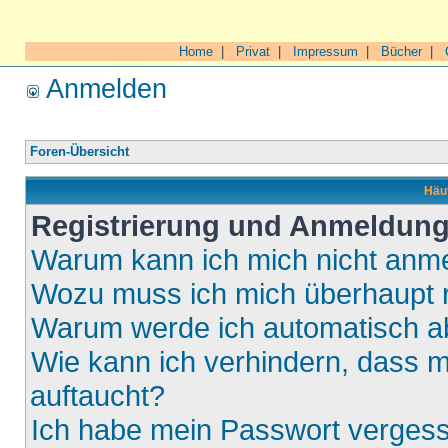
Home
|
Privat
|
Impressum
|
Bücher
|
Anmelden
Foren-Übersicht
Häuf
Registrierung und Anmeldun
Warum kann ich mich nicht anm
Wozu muss ich mich überhaupt r
Warum werde ich automatisch 
Wie kann ich verhindern, dass m
auftaucht?
Ich habe mein Passwort verges