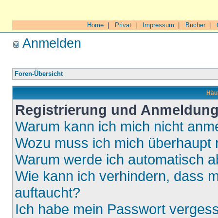
Home
|
Privat
|
Impressum
|
Bücher
|
Anmelden
Foren-Übersicht
Häuf
Registrierung und Anmeldun
Warum kann ich mich nicht anm
Wozu muss ich mich überhaupt r
Warum werde ich automatisch 
Wie kann ich verhindern, dass m
auftaucht?
Ich habe mein Passwort verges