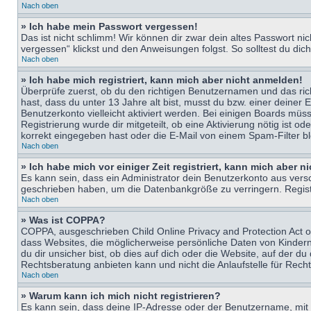
Nach oben
» Ich habe mein Passwort vergessen!
Das ist nicht schlimm! Wir können dir zwar dein altes Passwort n
vergessen“ klickst und den Anweisungen folgst. So solltest du di
Nach oben
» Ich habe mich registriert, kann mich aber nicht anmelden!
Überprüfe zuerst, ob du den richtigen Benutzernamen und das ri
hast, dass du unter 13 Jahre alt bist, musst du bzw. einer deiner 
Benutzerkonto vielleicht aktiviert werden. Bei einigen Boards müs
Registrierung wurde dir mitgeteilt, ob eine Aktivierung nötig ist
korrekt eingegeben hast oder die E-Mail von einem Spam-Filter bl
Nach oben
» Ich habe mich vor einiger Zeit registriert, kann mich aber 
Es kann sein, dass ein Administrator dein Benutzerkonto aus vers
geschrieben haben, um die Datenbankgröße zu verringern. Registri
Nach oben
» Was ist COPPA?
COPPA, ausgeschrieben Child Online Privacy and Protection Act of
dass Websites, die möglicherweise persönliche Daten von Kinder
du dir unsicher bist, ob dies auf dich oder die Website, auf der du
Rechtsberatung anbieten kann und nicht die Anlaufstelle für Recht
Nach oben
» Warum kann ich mich nicht registrieren?
Es kann sein, dass deine IP-Adresse oder der Benutzername, mit