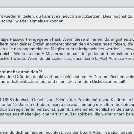
icht wieder mitteilen, du kannst es jedoch zurücksetzen. Dies machst d
ch schnell wieder anmelden können.
chtige Passwort eingegeben hast. Wenn diese stimmen, dann gibt es z
Eltern oder deiner Erziehungsberechtigten den Anweisungen folgen, die 
sen alle neu angemeldeten Mitglieder erst freigeschaltet werden – entwe
 oder nicht. Wenn du eine E-Mail erhalten hast, folge den dort enthalte
ockiert wurde. Wenn du dir sicher bist, dass deine E-Mail-Adresse korr
nicht mehr anmelden?!
chieden Gründen deaktiviert oder gelöscht hat. Außerdem löschen viele
ere dich einfach erneut und nimm aktiv an den Diskussionen teil!
 1998 (deutsch: Gesetz zum Schutz der Privatsphäre von Kindern im Int
n unter 13 Jahren erheben, hierzu die Zustimmung der Eltern beziehu
 dich zu registrieren versuchst, zutrifft, ziehe einen rechtlichen Beist
sangelegenheiten jeglicher Art ist; außer solchen, die weiter unten be
 dem du dich anmelden möchtest, von der Board-Administration gesper