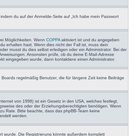
u, indem du auf der Anmelde-Seite auf „Ich habe mein Passwort
wei Möglichkeiten. Wenn
COPPA
aktiviert ist und du angegeben
du erhalten hast. Wenn dies nicht der Fall ist, muss dein
der musst du dies selbst erledigen oder ein Administrator. Bei der
nen Anweisungen. Ansonsten prüfe, ob du deine E-Mail-Adresse
ekt eingegeben wurde, dann kontaktiere einen Administrator.
 Boards regelmäßig Benutzer, die für längere Zeit keine Beiträge
ernet von 1998) ist ein Gesetz in den USA, welches festlegt,
ngsweise des oder der Erziehungsberechtigten benötigen. Wenn
and zu Rate. Bitte beachte, dass das phpBB-Team keine
handelt werden.
rt wurde. Die Registrierung könnte außerdem komplett