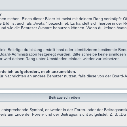
?
n stehen. Eines dieser Bilder ist meist mit deinem Rang verknüpft: Of
ild, ist auch als „Avatar“ bezeichnet. Es handelt sich hierbei in der 
 und wie die Benutzer Avatare benutzen können. Wenn du keinen Avatar 
le Beiträge du bislang erstellt hast oder identifizieren bestimmte B
 Board-Administration festgelegt wurden. Bitte schreibe keine sinnlo
tor wird deinen Rang unter Umständen einfach wieder zurücksetzen.
erde ich aufgefordert, mich anzumelden.
 für Nachrichten an andere Benutzer nutzen, falls diese von der Board
Beiträge schreiben
ntsprechende Symbol, entweder in der Foren- oder der Beitragsansicht.
eils am Ende der Foren- und der Beitragsansicht aufgelistet. Z. B. „D