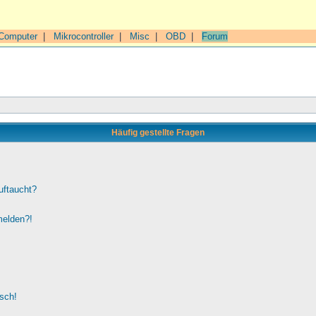
Computer
|
Mikrocontroller
|
Misc
|
OBD
|
Forum
Häufig gestellte Fragen
uftaucht?
melden?!
lsch!