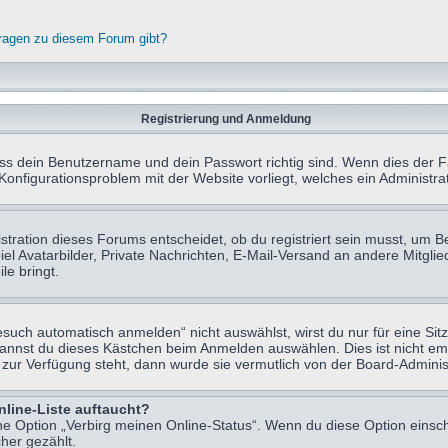
fragen zu diesem Forum gibt?
Registrierung und Anmeldung
ass dein Benutzername und dein Passwort richtig sind. Wenn dies der Fa
 Konfigurationsproblem mit der Website vorliegt, welches ein Administr
tration dieses Forums entscheidet, ob du registriert sein musst, um Beit
el Avatarbilder, Private Nachrichten, E-Mail-Versand an andere Mitglie
le bringt.
uch automatisch anmelden“ nicht auswählst, wirst du nur für eine Sit
kannst du dieses Kästchen beim Anmelden auswählen. Dies ist nicht e
t zur Verfügung steht, dann wurde sie vermutlich von der Board-Adminis
nline-Liste auftaucht?
ine Option „Verbirg meinen Online-Status“. Wenn du diese Option einsc
her gezählt.