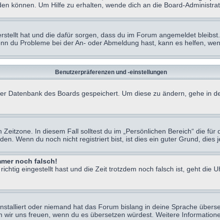
en können. Um Hilfe zu erhalten, wende dich an die Board-Administrat
erstellt hat und die dafür sorgen, dass du im Forum angemeldet bleibs
Wenn du Probleme bei der An- oder Abmeldung hast, kann es helfen, we
Benutzerpräferenzen und -einstellungen
n der Datenbank des Boards gespeichert. Um diese zu ändern, gehe in de
Zeitzone. In diesem Fall solltest du im „Persönlichen Bereich“ die für d
. Wenn du noch nicht registriert bist, ist dies ein guter Grund, dies je
immer noch falsch!
chtig eingestellt hast und die Zeit trotzdem noch falsch ist, geht die U
nstalliert oder niemand hat das Forum bislang in deine Sprache überse
würden wir uns freuen, wenn du es übersetzen würdest. Weitere Informa