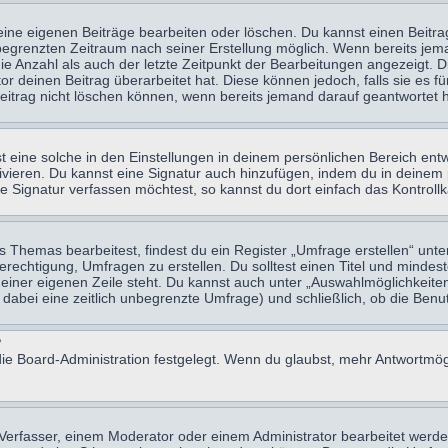
eine eigenen Beiträge bearbeiten oder löschen. Du kannst einen Beitr
n begrenzten Zeitraum nach seiner Erstellung möglich. Wenn bereits jema
e Anzahl als auch der letzte Zeitpunkt der Bearbeitungen angezeigt. 
 deinen Beitrag überarbeitet hat. Diese können jedoch, falls sie es für
eitrag nicht löschen können, wenn bereits jemand darauf geantwortet h
eine solche in den Einstellungen in deinem persönlichen Bereich entw
tivieren. Du kannst eine Signatur auch hinzufügen, indem du in deine
e Signatur verfassen möchtest, so kannst du dort einfach das Kontroll
Themas bearbeitest, findest du ein Register „Umfrage erstellen“ unter
Berechtigung, Umfragen zu erstellen. Du solltest einen Titel und minde
 einer eigenen Zeile steht. Du kannst auch unter „Auswahlmöglichkeiten
t dabei eine zeitlich unbegrenzte Umfrage) und schließlich, ob die Be
?
ie Board-Administration festgelegt. Wenn du glaubst, mehr Antwortmögl
erfasser, einem Moderator oder einem Administrator bearbeitet werde