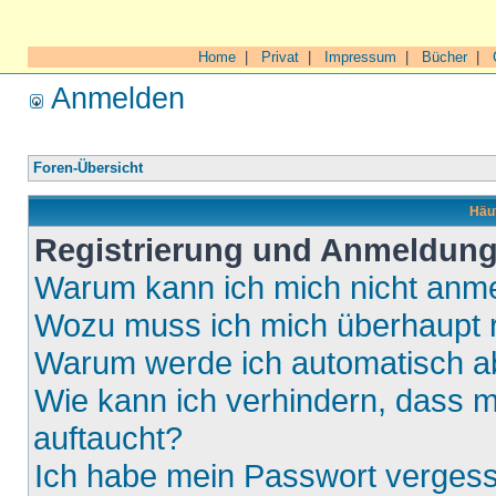
Home
|
Privat
|
Impressum
|
Bücher
|
Anmelden
Foren-Übersicht
Häuf
Registrierung und Anmeldun
Warum kann ich mich nicht anm
Wozu muss ich mich überhaupt r
Warum werde ich automatisch 
Wie kann ich verhindern, dass m
auftaucht?
Ich habe mein Passwort verges