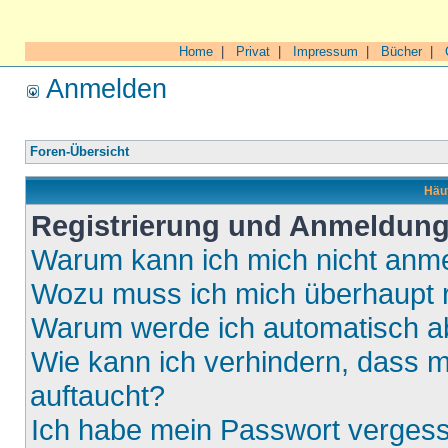
Home
|
Privat
|
Impressum
|
Bücher
|
Anmelden
Foren-Übersicht
Häuf
Registrierung und Anmeldun
Warum kann ich mich nicht anm
Wozu muss ich mich überhaupt r
Warum werde ich automatisch 
Wie kann ich verhindern, dass m
auftaucht?
Ich habe mein Passwort verges