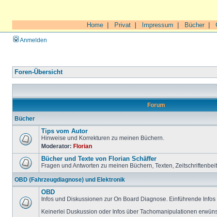
Home
|
Privat
|
Impressum
|
Bücher
|
Anmelden
Foren-Übersicht
Forum
Bücher
Tips vom Autor
Hinweise und Korrekturen zu meinen Büchern.
Moderator:
Florian
Bücher und Texte von Florian Schäffer
Fragen und Antworten zu meinen Büchern, Texten, Zeitschriftenbei
OBD (Fahrzeugdiagnose) und Elektronik
OBD
Infos und Diskussionen zur On Board Diagnose. Einführende Infos 
Keinerlei Duskussion oder Infos über Tachomanipulationen erwüns