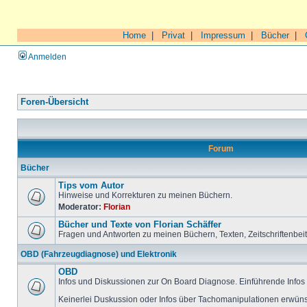
Home
|
Privat
|
Impressum
|
Bücher
|
Anmelden
Foren-Übersicht
Forum
Bücher
Tips vom Autor
Hinweise und Korrekturen zu meinen Büchern.
Moderator:
Florian
Bücher und Texte von Florian Schäffer
Fragen und Antworten zu meinen Büchern, Texten, Zeitschriftenbei
OBD (Fahrzeugdiagnose) und Elektronik
OBD
Infos und Diskussionen zur On Board Diagnose. Einführende Infos 
Keinerlei Duskussion oder Infos über Tachomanipulationen erwüns