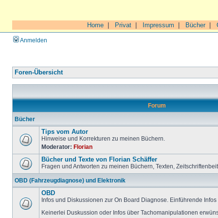
Home
|
Privat
|
Impressum
|
Bücher
|
Anmelden
Foren-Übersicht
Forum
Bücher
Tips vom Autor
Hinweise und Korrekturen zu meinen Büchern.
Moderator:
Florian
Bücher und Texte von Florian Schäffer
Fragen und Antworten zu meinen Büchern, Texten, Zeitschriftenbei
OBD (Fahrzeugdiagnose) und Elektronik
OBD
Infos und Diskussionen zur On Board Diagnose. Einführende Infos 
Keinerlei Duskussion oder Infos über Tachomanipulationen erwüns