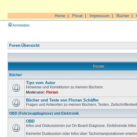
Home
|
Privat
|
Impressum
|
Bücher
|
Anmelden
Foren-Übersicht
Forum
Bücher
Tips vom Autor
Hinweise und Korrekturen zu meinen Büchern.
Moderator:
Florian
Bücher und Texte von Florian Schäffer
Fragen und Antworten zu meinen Büchern, Texten, Zeitschriftenbei
OBD (Fahrzeugdiagnose) und Elektronik
OBD
Infos und Diskussionen zur On Board Diagnose. Einführende Infos 
Keinerlei Duskussion oder Infos über Tachomanipulationen erwüns