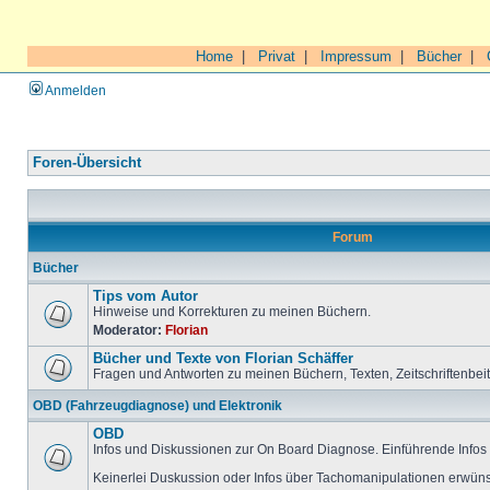
Home
|
Privat
|
Impressum
|
Bücher
|
Anmelden
Foren-Übersicht
Forum
Bücher
Tips vom Autor
Hinweise und Korrekturen zu meinen Büchern.
Moderator:
Florian
Bücher und Texte von Florian Schäffer
Fragen und Antworten zu meinen Büchern, Texten, Zeitschriftenbei
OBD (Fahrzeugdiagnose) und Elektronik
OBD
Infos und Diskussionen zur On Board Diagnose. Einführende Infos 
Keinerlei Duskussion oder Infos über Tachomanipulationen erwüns