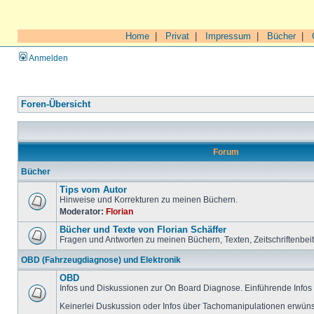
Home
|
Privat
|
Impressum
|
Bücher
|
Anmelden
Foren-Übersicht
Forum
Bücher
Tips vom Autor
Hinweise und Korrekturen zu meinen Büchern.
Moderator:
Florian
Bücher und Texte von Florian Schäffer
Fragen und Antworten zu meinen Büchern, Texten, Zeitschriftenbei
OBD (Fahrzeugdiagnose) und Elektronik
OBD
Infos und Diskussionen zur On Board Diagnose. Einführende Infos 
Keinerlei Duskussion oder Infos über Tachomanipulationen erwüns