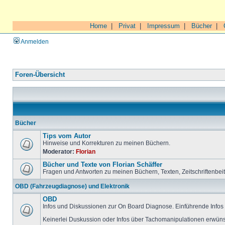
Home
|
Privat
|
Impressum
|
Bücher
|
Anmelden
Foren-Übersicht
Bücher
Tips vom Autor
Hinweise und Korrekturen zu meinen Büchern.
Moderator:
Florian
Bücher und Texte von Florian Schäffer
Fragen und Antworten zu meinen Büchern, Texten, Zeitschriftenbei
OBD (Fahrzeugdiagnose) und Elektronik
OBD
Infos und Diskussionen zur On Board Diagnose. Einführende Infos 
Keinerlei Duskussion oder Infos über Tachomanipulationen erwüns