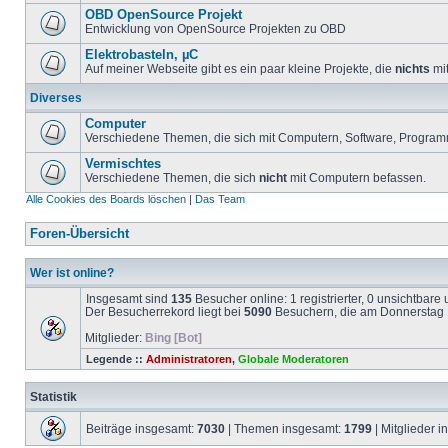
OBD OpenSource Projekt
Entwicklung von OpenSource Projekten zu OBD
Elektrobasteln, µC
Auf meiner Webseite gibt es ein paar kleine Projekte, die
nichts
mit
Diverses
Computer
Verschiedene Themen, die sich mit Computern, Software, Program
Vermischtes
Verschiedene Themen, die sich
nicht
mit Computern befassen.
Alle Cookies des Boards löschen
|
Das Team
Foren-Übersicht
Wer ist online?
Insgesamt sind
135
Besucher online: 1 registrierter, 0 unsichtbar
Der Besucherrekord liegt bei
5090
Besuchern, die am Donnerstag 1
Mitglieder:
Bing [Bot]
Legende ::
Administratoren
,
Globale Moderatoren
Statistik
Beiträge insgesamt:
7030
| Themen insgesamt:
1799
| Mitglieder 