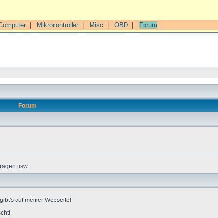
Computer
|
Mikrocontroller
|
Misc
|
OBD
|
Forum
Forum
trägen usw.
gibt's auf meiner Webseite!
cht!