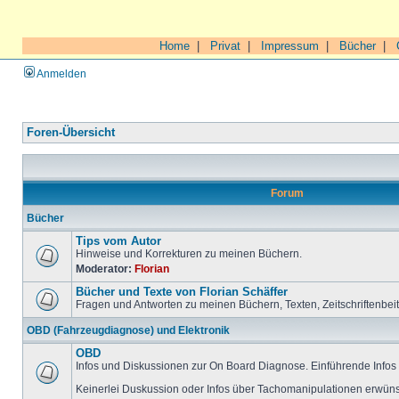
Home
|
Privat
|
Impressum
|
Bücher
|
Anmelden
Foren-Übersicht
Forum
Bücher
Tips vom Autor
Hinweise und Korrekturen zu meinen Büchern.
Moderator:
Florian
Bücher und Texte von Florian Schäffer
Fragen und Antworten zu meinen Büchern, Texten, Zeitschriftenbei
OBD (Fahrzeugdiagnose) und Elektronik
OBD
Infos und Diskussionen zur On Board Diagnose. Einführende Infos 
Keinerlei Duskussion oder Infos über Tachomanipulationen erwüns