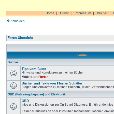
Home
|
Privat
|
Impressum
|
Bücher
|
Anmelden
Foren-Übersicht
Forum
Bücher
Tips vom Autor
Hinweise und Korrekturen zu meinen Büchern.
Moderator:
Florian
Bücher und Texte von Florian Schäffer
Fragen und Antworten zu meinen Büchern, Texten, Zeitschriftenbei
OBD (Fahrzeugdiagnose) und Elektronik
OBD
Infos und Diskussionen zur On Board Diagnose. Einführende Infos 
Keinerlei Duskussion oder Infos über Tachomanipulationen erwüns