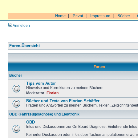
Home
|
Privat
|
Impressum
|
Bücher
|
Anmelden
Foren-Übersicht
Forum
Bücher
Tips vom Autor
Hinweise und Korrekturen zu meinen Büchern.
Moderator:
Florian
Bücher und Texte von Florian Schäffer
Fragen und Antworten zu meinen Büchern, Texten, Zeitschriftenbei
OBD (Fahrzeugdiagnose) und Elektronik
OBD
Infos und Diskussionen zur On Board Diagnose. Einführende Infos 
Keinerlei Duskussion oder Infos über Tachomanipulationen erwüns