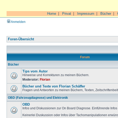
Home
|
Privat
|
Impressum
|
Bücher
|
Anmelden
Foren-Übersicht
Forum
Bücher
Tips vom Autor
Hinweise und Korrekturen zu meinen Büchern.
Moderator:
Florian
Bücher und Texte von Florian Schäffer
Fragen und Antworten zu meinen Büchern, Texten, Zeitschriftenbei
OBD (Fahrzeugdiagnose) und Elektronik
OBD
Infos und Diskussionen zur On Board Diagnose. Einführende Infos 
Keinerlei Duskussion oder Infos über Tachomanipulationen erwüns