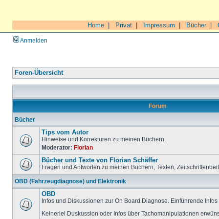
Home
|
Privat
|
Impressum
|
Bücher
|
Anmelden
Foren-Übersicht
Forum
Bücher
Tips vom Autor
Hinweise und Korrekturen zu meinen Büchern.
Moderator:
Florian
Bücher und Texte von Florian Schäffer
Fragen und Antworten zu meinen Büchern, Texten, Zeitschriftenbei
OBD (Fahrzeugdiagnose) und Elektronik
OBD
Infos und Diskussionen zur On Board Diagnose. Einführende Infos 
Keinerlei Duskussion oder Infos über Tachomanipulationen erwüns