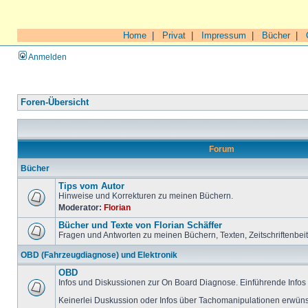
Home
|
Privat
|
Impressum
|
Bücher
|
Anmelden
Foren-Übersicht
Forum
Bücher
Tips vom Autor
Hinweise und Korrekturen zu meinen Büchern.
Moderator:
Florian
Bücher und Texte von Florian Schäffer
Fragen und Antworten zu meinen Büchern, Texten, Zeitschriftenbei
OBD (Fahrzeugdiagnose) und Elektronik
OBD
Infos und Diskussionen zur On Board Diagnose. Einführende Infos 
Keinerlei Duskussion oder Infos über Tachomanipulationen erwüns