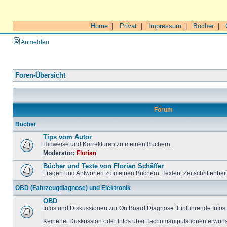
Home
|
Privat
|
Impressum
|
Bücher
|
Anmelden
Foren-Übersicht
Forum
Bücher
Tips vom Autor
Hinweise und Korrekturen zu meinen Büchern.
Moderator:
Florian
Bücher und Texte von Florian Schäffer
Fragen und Antworten zu meinen Büchern, Texten, Zeitschriftenbei
OBD (Fahrzeugdiagnose) und Elektronik
OBD
Infos und Diskussionen zur On Board Diagnose. Einführende Infos 
Keinerlei Duskussion oder Infos über Tachomanipulationen erwüns