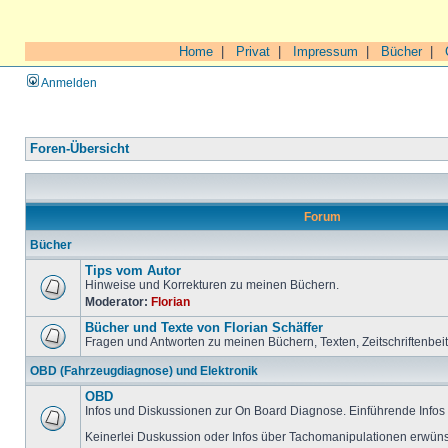
Home
|
Privat
|
Impressum
|
Bücher
|
Anmelden
Foren-Übersicht
Forum
Bücher
Tips vom Autor
Hinweise und Korrekturen zu meinen Büchern.
Moderator:
Florian
Bücher und Texte von Florian Schäffer
Fragen und Antworten zu meinen Büchern, Texten, Zeitschriftenbei
OBD (Fahrzeugdiagnose) und Elektronik
OBD
Infos und Diskussionen zur On Board Diagnose. Einführende Infos 
Keinerlei Duskussion oder Infos über Tachomanipulationen erwüns