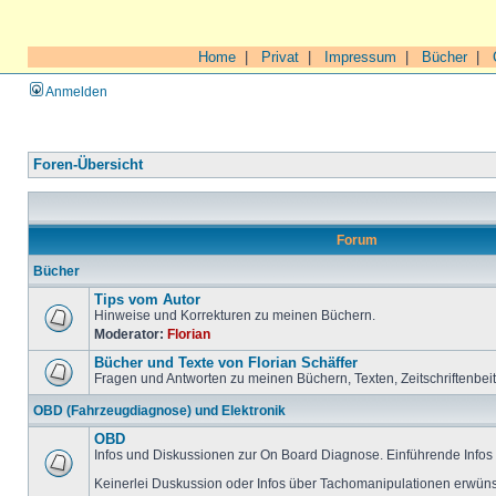
Home
|
Privat
|
Impressum
|
Bücher
|
Anmelden
Foren-Übersicht
Forum
Bücher
Tips vom Autor
Hinweise und Korrekturen zu meinen Büchern.
Moderator:
Florian
Bücher und Texte von Florian Schäffer
Fragen und Antworten zu meinen Büchern, Texten, Zeitschriftenbei
OBD (Fahrzeugdiagnose) und Elektronik
OBD
Infos und Diskussionen zur On Board Diagnose. Einführende Infos 
Keinerlei Duskussion oder Infos über Tachomanipulationen erwüns