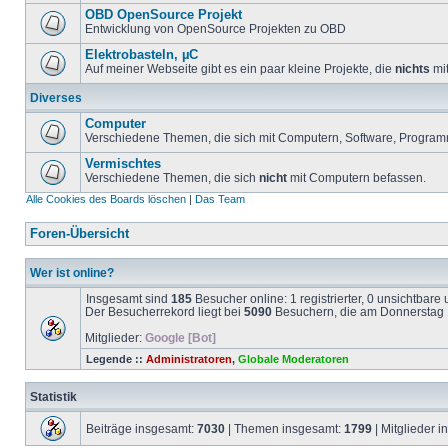
OBD OpenSource Projekt
Entwicklung von OpenSource Projekten zu OBD
Elektrobasteln, µC
Auf meiner Webseite gibt es ein paar kleine Projekte, die
nichts
mit
Diverses
Computer
Verschiedene Themen, die sich mit Computern, Software, Program
Vermischtes
Verschiedene Themen, die sich
nicht
mit Computern befassen.
Alle Cookies des Boards löschen
|
Das Team
Foren-Übersicht
Wer ist online?
Insgesamt sind
185
Besucher online: 1 registrierter, 0 unsichtbar
Der Besucherrekord liegt bei
5090
Besuchern, die am Donnerstag 1
Mitglieder:
Google [Bot]
Legende ::
Administratoren
,
Globale Moderatoren
Statistik
Beiträge insgesamt:
7030
| Themen insgesamt:
1799
| Mitglieder 