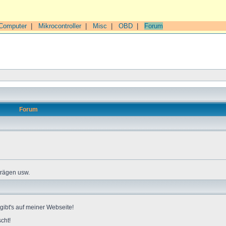
Computer
|
Mikrocontroller
|
Misc
|
OBD
|
Forum
Forum
trägen usw.
gibt's auf meiner Webseite!
cht!