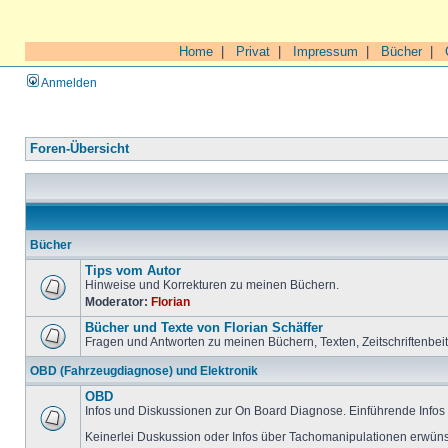
Home
|
Privat
|
Impressum
|
Bücher
|
Anmelden
Foren-Übersicht
Bücher
Tips vom Autor
Hinweise und Korrekturen zu meinen Büchern.
Moderator:
Florian
Bücher und Texte von Florian Schäffer
Fragen und Antworten zu meinen Büchern, Texten, Zeitschriftenbei
OBD (Fahrzeugdiagnose) und Elektronik
OBD
Infos und Diskussionen zur On Board Diagnose. Einführende Infos 
Keinerlei Duskussion oder Infos über Tachomanipulationen erwüns