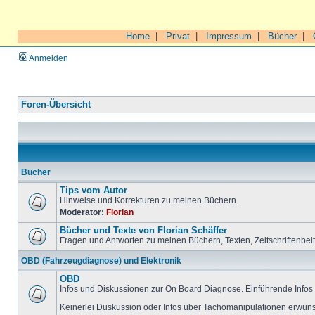
Home
|
Privat
|
Impressum
|
Bücher
|
Anmelden
Foren-Übersicht
Bücher
Tips vom Autor
Hinweise und Korrekturen zu meinen Büchern.
Moderator:
Florian
Bücher und Texte von Florian Schäffer
Fragen und Antworten zu meinen Büchern, Texten, Zeitschriftenbei
OBD (Fahrzeugdiagnose) und Elektronik
OBD
Infos und Diskussionen zur On Board Diagnose. Einführende Infos 
Keinerlei Duskussion oder Infos über Tachomanipulationen erwüns