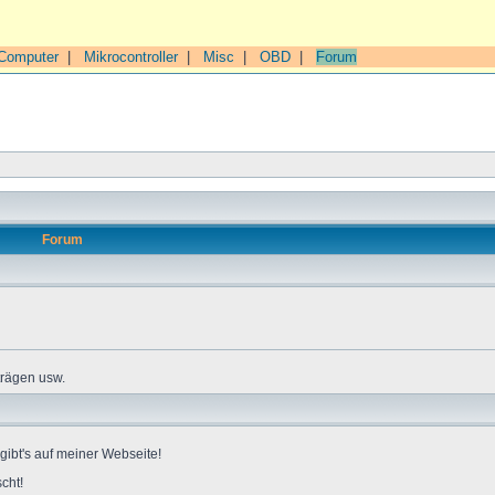
Computer
|
Mikrocontroller
|
Misc
|
OBD
|
Forum
Forum
trägen usw.
gibt's auf meiner Webseite!
cht!