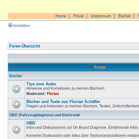
Home
|
Privat
|
Impressum
|
Bücher
|
Anmelden
Foren-Übersicht
Forum
Bücher
Tips vom Autor
Hinweise und Korrekturen zu meinen Büchern.
Moderator:
Florian
Bücher und Texte von Florian Schäffer
Fragen und Antworten zu meinen Büchern, Texten, Zeitschriftenbei
OBD (Fahrzeugdiagnose) und Elektronik
OBD
Infos und Diskussionen zur On Board Diagnose. Einführende Infos 
Keinerlei Duskussion oder Infos über Tachomanipulationen erwüns