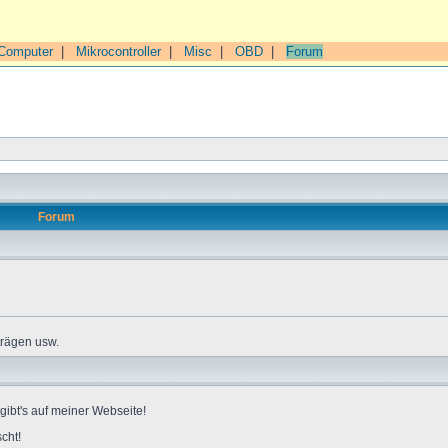
Computer
|
Mikrocontroller
|
Misc
|
OBD
|
Forum
Forum
trägen usw.
gibt's auf meiner Webseite!
cht!