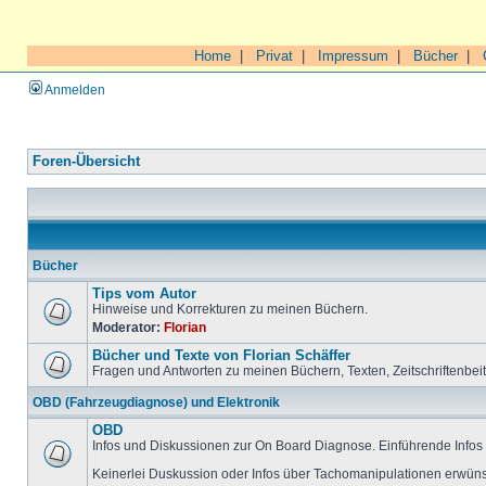
Home
|
Privat
|
Impressum
|
Bücher
|
Anmelden
Foren-Übersicht
Bücher
Tips vom Autor
Hinweise und Korrekturen zu meinen Büchern.
Moderator:
Florian
Bücher und Texte von Florian Schäffer
Fragen und Antworten zu meinen Büchern, Texten, Zeitschriftenbei
OBD (Fahrzeugdiagnose) und Elektronik
OBD
Infos und Diskussionen zur On Board Diagnose. Einführende Infos 
Keinerlei Duskussion oder Infos über Tachomanipulationen erwüns