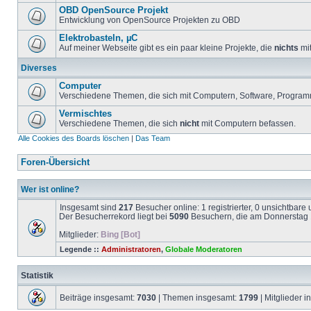
OBD OpenSource Projekt
Entwicklung von OpenSource Projekten zu OBD
Elektrobasteln, µC
Auf meiner Webseite gibt es ein paar kleine Projekte, die
nichts
mit
Diverses
Computer
Verschiedene Themen, die sich mit Computern, Software, Program
Vermischtes
Verschiedene Themen, die sich
nicht
mit Computern befassen.
Alle Cookies des Boards löschen
|
Das Team
Foren-Übersicht
Wer ist online?
Insgesamt sind
217
Besucher online: 1 registrierter, 0 unsichtbar
Der Besucherrekord liegt bei
5090
Besuchern, die am Donnerstag 1
Mitglieder:
Bing [Bot]
Legende ::
Administratoren
,
Globale Moderatoren
Statistik
Beiträge insgesamt:
7030
| Themen insgesamt:
1799
| Mitglieder 