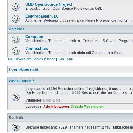
OBD OpenSource Projekt
Entwicklung von OpenSource Projekten zu OBD
Elektrobasteln, µC
Auf meiner Webseite gibt es ein paar kleine Projekte, die
nichts
mit
Diverses
Computer
Verschiedene Themen, die sich mit Computern, Software, Program
Vermischtes
Verschiedene Themen, die sich
nicht
mit Computern befassen.
Alle Cookies des Boards löschen
|
Das Team
Foren-Übersicht
Wer ist online?
Insgesamt sind
194
Besucher online: 1 registrierter, 0 unsichtbar
Der Besucherrekord liegt bei
5090
Besuchern, die am Donnerstag 1
Mitglieder:
Bing [Bot]
Legende ::
Administratoren
,
Globale Moderatoren
Statistik
Beiträge insgesamt:
7029
| Themen insgesamt:
1798
| Mitglieder 