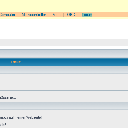
Computer
|
Mikrocontroller
|
Misc
|
OBD
|
Forum
Forum
trägen usw.
gibt's auf meiner Webseite!
cht!