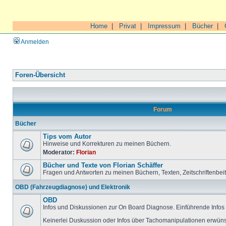
Home
|
Privat
|
Impressum
|
Bücher
|
Anmelden
Foren-Übersicht
Forum
Bücher
Tips vom Autor
Hinweise und Korrekturen zu meinen Büchern.
Moderator:
Florian
Bücher und Texte von Florian Schäffer
Fragen und Antworten zu meinen Büchern, Texten, Zeitschriftenbei
OBD (Fahrzeugdiagnose) und Elektronik
OBD
Infos und Diskussionen zur On Board Diagnose. Einführende Infos 
Keinerlei Duskussion oder Infos über Tachomanipulationen erwüns