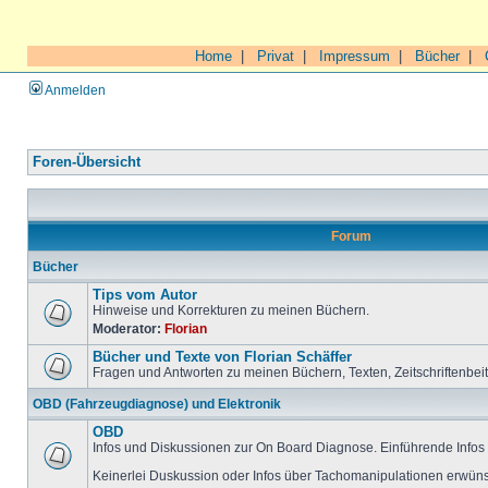
Home
|
Privat
|
Impressum
|
Bücher
|
Anmelden
Foren-Übersicht
Forum
Bücher
Tips vom Autor
Hinweise und Korrekturen zu meinen Büchern.
Moderator:
Florian
Bücher und Texte von Florian Schäffer
Fragen und Antworten zu meinen Büchern, Texten, Zeitschriftenbei
OBD (Fahrzeugdiagnose) und Elektronik
OBD
Infos und Diskussionen zur On Board Diagnose. Einführende Infos 
Keinerlei Duskussion oder Infos über Tachomanipulationen erwüns