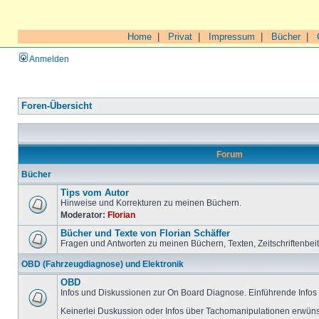
Home
|
Privat
|
Impressum
|
Bücher
|
Anmelden
Foren-Übersicht
Forum
Bücher
Tips vom Autor
Hinweise und Korrekturen zu meinen Büchern.
Moderator:
Florian
Bücher und Texte von Florian Schäffer
Fragen und Antworten zu meinen Büchern, Texten, Zeitschriftenbei
OBD (Fahrzeugdiagnose) und Elektronik
OBD
Infos und Diskussionen zur On Board Diagnose. Einführende Infos 
Keinerlei Duskussion oder Infos über Tachomanipulationen erwüns