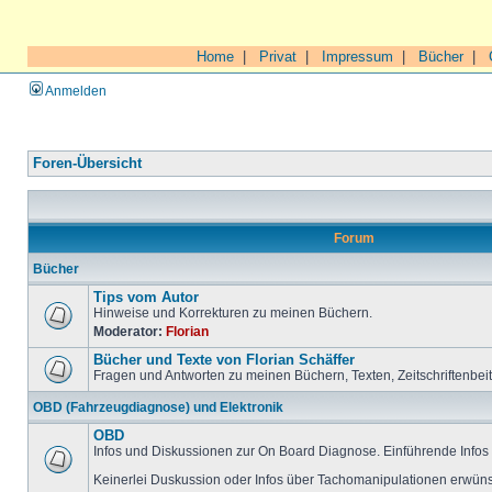
Home
|
Privat
|
Impressum
|
Bücher
|
Anmelden
Foren-Übersicht
Forum
Bücher
Tips vom Autor
Hinweise und Korrekturen zu meinen Büchern.
Moderator:
Florian
Bücher und Texte von Florian Schäffer
Fragen und Antworten zu meinen Büchern, Texten, Zeitschriftenbei
OBD (Fahrzeugdiagnose) und Elektronik
OBD
Infos und Diskussionen zur On Board Diagnose. Einführende Infos 
Keinerlei Duskussion oder Infos über Tachomanipulationen erwüns