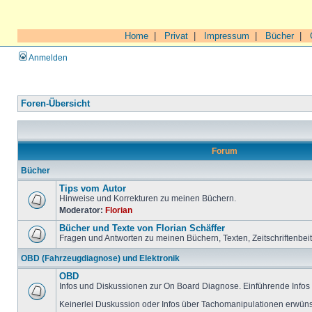
Home
|
Privat
|
Impressum
|
Bücher
|
Anmelden
Foren-Übersicht
Forum
Bücher
Tips vom Autor
Hinweise und Korrekturen zu meinen Büchern.
Moderator:
Florian
Bücher und Texte von Florian Schäffer
Fragen und Antworten zu meinen Büchern, Texten, Zeitschriftenbei
OBD (Fahrzeugdiagnose) und Elektronik
OBD
Infos und Diskussionen zur On Board Diagnose. Einführende Infos 
Keinerlei Duskussion oder Infos über Tachomanipulationen erwüns