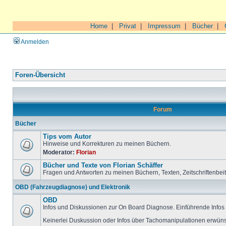
Home
|
Privat
|
Impressum
|
Bücher
|
Anmelden
Foren-Übersicht
Forum
Bücher
Tips vom Autor
Hinweise und Korrekturen zu meinen Büchern.
Moderator:
Florian
Bücher und Texte von Florian Schäffer
Fragen und Antworten zu meinen Büchern, Texten, Zeitschriftenbei
OBD (Fahrzeugdiagnose) und Elektronik
OBD
Infos und Diskussionen zur On Board Diagnose. Einführende Infos 
Keinerlei Duskussion oder Infos über Tachomanipulationen erwüns