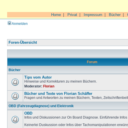
Home
|
Privat
|
Impressum
|
Bücher
|
Anmelden
Foren-Übersicht
Forum
Bücher
Tips vom Autor
Hinweise und Korrekturen zu meinen Büchern.
Moderator:
Florian
Bücher und Texte von Florian Schäffer
Fragen und Antworten zu meinen Büchern, Texten, Zeitschriftenbei
OBD (Fahrzeugdiagnose) und Elektronik
OBD
Infos und Diskussionen zur On Board Diagnose. Einführende Infos 
Keinerlei Duskussion oder Infos über Tachomanipulationen erwüns