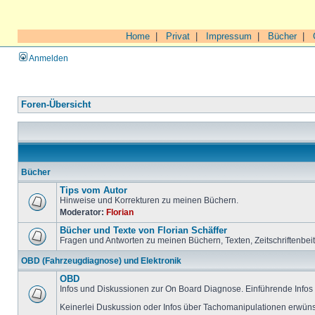
Home
|
Privat
|
Impressum
|
Bücher
|
Anmelden
Foren-Übersicht
Bücher
Tips vom Autor
Hinweise und Korrekturen zu meinen Büchern.
Moderator:
Florian
Bücher und Texte von Florian Schäffer
Fragen und Antworten zu meinen Büchern, Texten, Zeitschriftenbei
OBD (Fahrzeugdiagnose) und Elektronik
OBD
Infos und Diskussionen zur On Board Diagnose. Einführende Infos 
Keinerlei Duskussion oder Infos über Tachomanipulationen erwüns