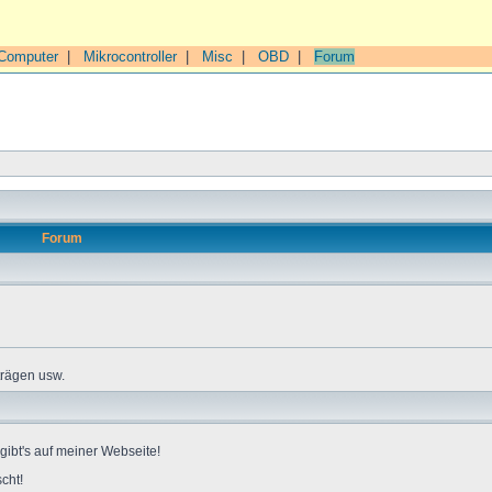
Computer
|
Mikrocontroller
|
Misc
|
OBD
|
Forum
Forum
trägen usw.
gibt's auf meiner Webseite!
cht!