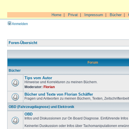
Home
|
Privat
|
Impressum
|
Bücher
|
Anmelden
Foren-Übersicht
Forum
Bücher
Tips vom Autor
Hinweise und Korrekturen zu meinen Büchern.
Moderator:
Florian
Bücher und Texte von Florian Schäffer
Fragen und Antworten zu meinen Büchern, Texten, Zeitschriftenbei
OBD (Fahrzeugdiagnose) und Elektronik
OBD
Infos und Diskussionen zur On Board Diagnose. Einführende Infos 
Keinerlei Duskussion oder Infos über Tachomanipulationen erwüns