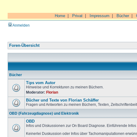
Home
|
Privat
|
Impressum
|
Bücher
|
Anmelden
Foren-Übersicht
Bücher
Tips vom Autor
Hinweise und Korrekturen zu meinen Büchern.
Moderator:
Florian
Bücher und Texte von Florian Schäffer
Fragen und Antworten zu meinen Büchern, Texten, Zeitschriftenbei
OBD (Fahrzeugdiagnose) und Elektronik
OBD
Infos und Diskussionen zur On Board Diagnose. Einführende Infos 
Keinerlei Duskussion oder Infos über Tachomanipulationen erwüns