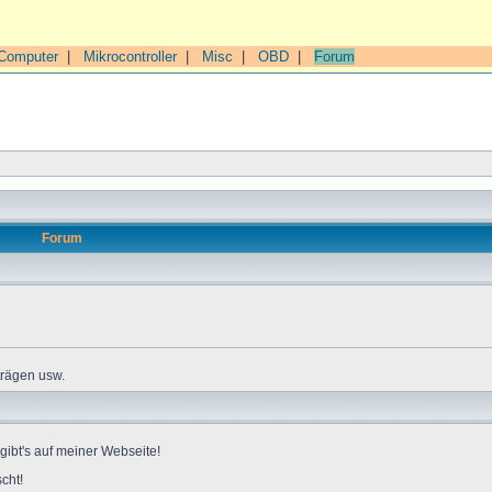
Computer
|
Mikrocontroller
|
Misc
|
OBD
|
Forum
Forum
trägen usw.
gibt's auf meiner Webseite!
cht!