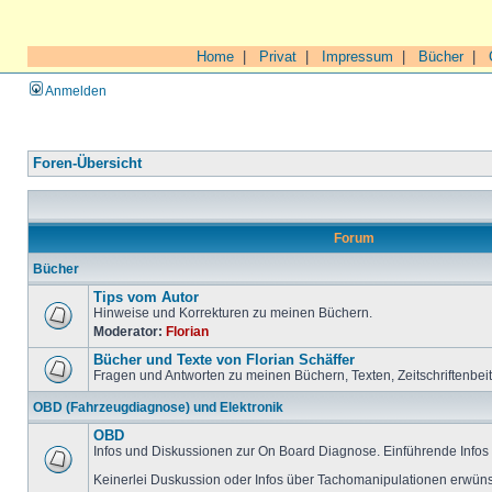
Home
|
Privat
|
Impressum
|
Bücher
|
Anmelden
Foren-Übersicht
Forum
Bücher
Tips vom Autor
Hinweise und Korrekturen zu meinen Büchern.
Moderator:
Florian
Bücher und Texte von Florian Schäffer
Fragen und Antworten zu meinen Büchern, Texten, Zeitschriftenbei
OBD (Fahrzeugdiagnose) und Elektronik
OBD
Infos und Diskussionen zur On Board Diagnose. Einführende Infos 
Keinerlei Duskussion oder Infos über Tachomanipulationen erwüns