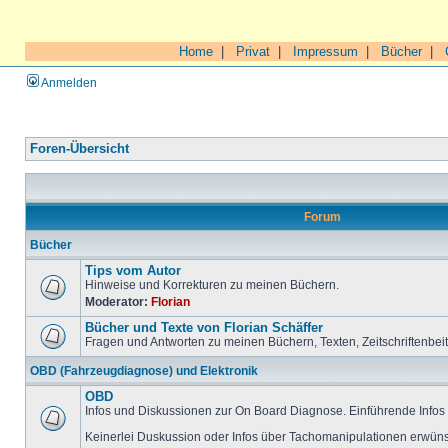
Home
|
Privat
|
Impressum
|
Bücher
|
Anmelden
Foren-Übersicht
Forum
Bücher
Tips vom Autor
Hinweise und Korrekturen zu meinen Büchern.
Moderator:
Florian
Bücher und Texte von Florian Schäffer
Fragen und Antworten zu meinen Büchern, Texten, Zeitschriftenbei
OBD (Fahrzeugdiagnose) und Elektronik
OBD
Infos und Diskussionen zur On Board Diagnose. Einführende Infos 
Keinerlei Duskussion oder Infos über Tachomanipulationen erwüns