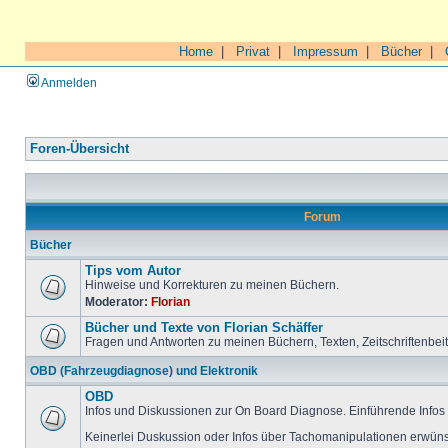
Home
|
Privat
|
Impressum
|
Bücher
|
Anmelden
Foren-Übersicht
Forum
Bücher
Tips vom Autor
Hinweise und Korrekturen zu meinen Büchern.
Moderator:
Florian
Bücher und Texte von Florian Schäffer
Fragen und Antworten zu meinen Büchern, Texten, Zeitschriftenbei
OBD (Fahrzeugdiagnose) und Elektronik
OBD
Infos und Diskussionen zur On Board Diagnose. Einführende Infos 
Keinerlei Duskussion oder Infos über Tachomanipulationen erwüns