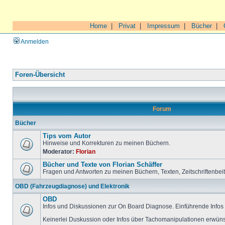
Home
|
Privat
|
Impressum
|
Bücher
|
Anmelden
Foren-Übersicht
Forum
Bücher
Tips vom Autor
Hinweise und Korrekturen zu meinen Büchern.
Moderator:
Florian
Bücher und Texte von Florian Schäffer
Fragen und Antworten zu meinen Büchern, Texten, Zeitschriftenbei
OBD (Fahrzeugdiagnose) und Elektronik
OBD
Infos und Diskussionen zur On Board Diagnose. Einführende Infos 
Keinerlei Duskussion oder Infos über Tachomanipulationen erwüns