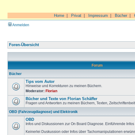
Home
|
Privat
|
Impressum
|
Bücher
|
Anmelden
Foren-Übersicht
Forum
Bücher
Tips vom Autor
Hinweise und Korrekturen zu meinen Büchern.
Moderator:
Florian
Bücher und Texte von Florian Schäffer
Fragen und Antworten zu meinen Büchern, Texten, Zeitschriftenbei
OBD (Fahrzeugdiagnose) und Elektronik
OBD
Infos und Diskussionen zur On Board Diagnose. Einführende Infos 
Keinerlei Duskussion oder Infos über Tachomanipulationen erwüns