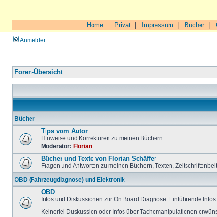
Home
|
Privat
|
Impressum
|
Bücher
|
Anmelden
Foren-Übersicht
Bücher
Tips vom Autor
Hinweise und Korrekturen zu meinen Büchern.
Moderator:
Florian
Bücher und Texte von Florian Schäffer
Fragen und Antworten zu meinen Büchern, Texten, Zeitschriftenbei
OBD (Fahrzeugdiagnose) und Elektronik
OBD
Infos und Diskussionen zur On Board Diagnose. Einführende Infos 
Keinerlei Duskussion oder Infos über Tachomanipulationen erwüns