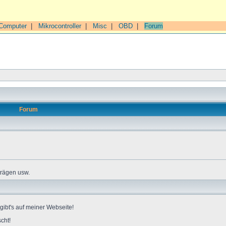
Computer
|
Mikrocontroller
|
Misc
|
OBD
|
Forum
Forum
trägen usw.
gibt's auf meiner Webseite!
cht!