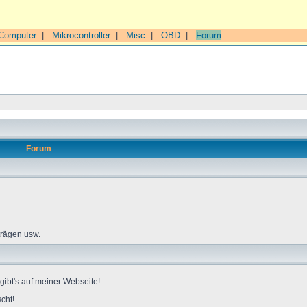
Computer
|
Mikrocontroller
|
Misc
|
OBD
|
Forum
Forum
trägen usw.
gibt's auf meiner Webseite!
cht!