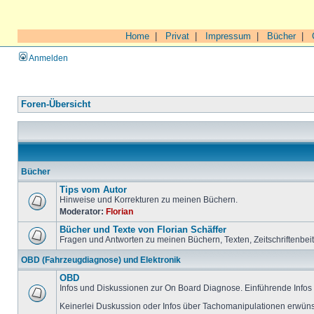
Home
|
Privat
|
Impressum
|
Bücher
|
Anmelden
Foren-Übersicht
Bücher
Tips vom Autor
Hinweise und Korrekturen zu meinen Büchern.
Moderator:
Florian
Bücher und Texte von Florian Schäffer
Fragen und Antworten zu meinen Büchern, Texten, Zeitschriftenbei
OBD (Fahrzeugdiagnose) und Elektronik
OBD
Infos und Diskussionen zur On Board Diagnose. Einführende Infos 
Keinerlei Duskussion oder Infos über Tachomanipulationen erwüns