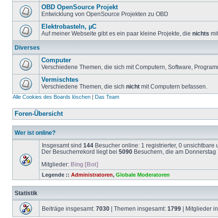
OBD OpenSource Projekt
Entwicklung von OpenSource Projekten zu OBD
Elektrobasteln, µC
Auf meiner Webseite gibt es ein paar kleine Projekte, die
nichts
mit
Diverses
Computer
Verschiedene Themen, die sich mit Computern, Software, Program
Vermischtes
Verschiedene Themen, die sich
nicht
mit Computern befassen.
Alle Cookies des Boards löschen
|
Das Team
Foren-Übersicht
Wer ist online?
Insgesamt sind
144
Besucher online: 1 registrierter, 0 unsichtbar
Der Besucherrekord liegt bei
5090
Besuchern, die am Donnerstag 1
Mitglieder:
Bing [Bot]
Legende ::
Administratoren
,
Globale Moderatoren
Statistik
Beiträge insgesamt:
7030
| Themen insgesamt:
1799
| Mitglieder 