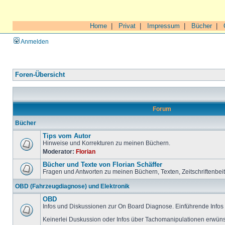
Home
|
Privat
|
Impressum
|
Bücher
|
Anmelden
Foren-Übersicht
Forum
Bücher
Tips vom Autor
Hinweise und Korrekturen zu meinen Büchern.
Moderator:
Florian
Bücher und Texte von Florian Schäffer
Fragen und Antworten zu meinen Büchern, Texten, Zeitschriftenbei
OBD (Fahrzeugdiagnose) und Elektronik
OBD
Infos und Diskussionen zur On Board Diagnose. Einführende Infos 
Keinerlei Duskussion oder Infos über Tachomanipulationen erwüns