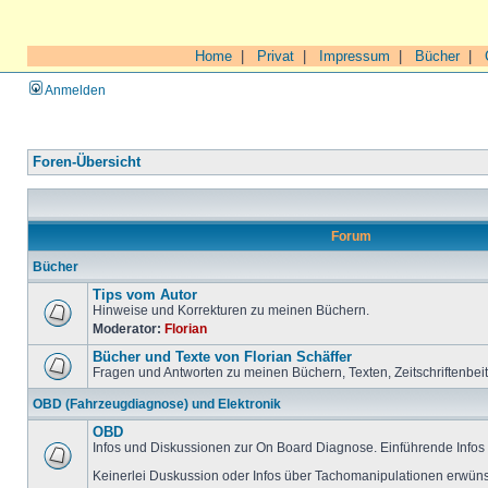
Home
|
Privat
|
Impressum
|
Bücher
|
Anmelden
Foren-Übersicht
Forum
Bücher
Tips vom Autor
Hinweise und Korrekturen zu meinen Büchern.
Moderator:
Florian
Bücher und Texte von Florian Schäffer
Fragen und Antworten zu meinen Büchern, Texten, Zeitschriftenbei
OBD (Fahrzeugdiagnose) und Elektronik
OBD
Infos und Diskussionen zur On Board Diagnose. Einführende Infos 
Keinerlei Duskussion oder Infos über Tachomanipulationen erwüns