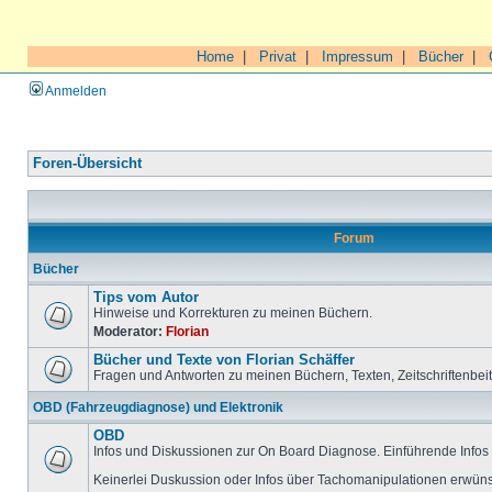
Home
|
Privat
|
Impressum
|
Bücher
|
Anmelden
Foren-Übersicht
Forum
Bücher
Tips vom Autor
Hinweise und Korrekturen zu meinen Büchern.
Moderator:
Florian
Bücher und Texte von Florian Schäffer
Fragen und Antworten zu meinen Büchern, Texten, Zeitschriftenbei
OBD (Fahrzeugdiagnose) und Elektronik
OBD
Infos und Diskussionen zur On Board Diagnose. Einführende Infos 
Keinerlei Duskussion oder Infos über Tachomanipulationen erwüns