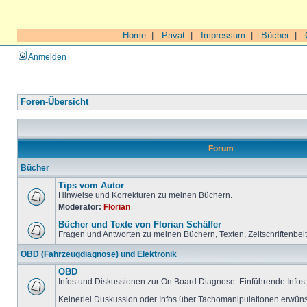
Home
|
Privat
|
Impressum
|
Bücher
|
Anmelden
Foren-Übersicht
Forum
Bücher
Tips vom Autor
Hinweise und Korrekturen zu meinen Büchern.
Moderator:
Florian
Bücher und Texte von Florian Schäffer
Fragen und Antworten zu meinen Büchern, Texten, Zeitschriftenbei
OBD (Fahrzeugdiagnose) und Elektronik
OBD
Infos und Diskussionen zur On Board Diagnose. Einführende Infos 
Keinerlei Duskussion oder Infos über Tachomanipulationen erwüns